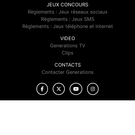
JEUX CONCOURS
Règlements : Jeux réseaux sociaux
Règlements : Jeux SMS
Règlements : Jeux téléphone et internet
VIDEO
Generations TV
Clips
CONTACTS
Contacter Generations
© 2026 Generations Tous droits réservés.
Signaler un contenu
-
Mentions légales
-
Politique de cookies
-
Contact