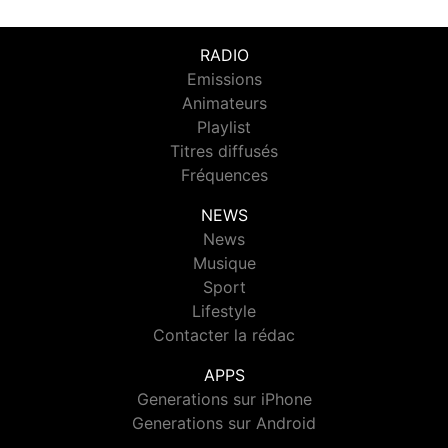
RADIO
Emissions
Animateurs
Playlist
Titres diffusés
Fréquences
NEWS
News
Musique
Sport
Lifestyle
Contacter la rédac
APPS
Generations sur iPhone
Generations sur Android