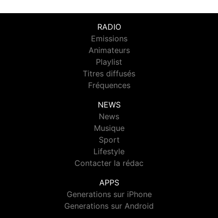
RADIO
Emissions
Animateurs
Playlist
Titres diffusés
Fréquences
NEWS
News
Musique
Sport
Lifestyle
Contacter la rédac
APPS
Generations sur iPhone
Generations sur Android