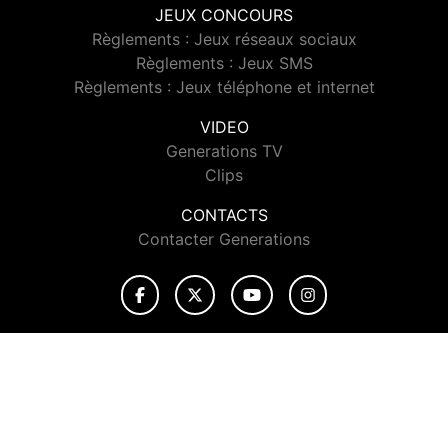
JEUX CONCOURS
Règlements : Jeux réseaux sociaux
Règlements : Jeux SMS
Règlements : Jeux téléphone et internet
VIDEO
Generations TV
Clips
CONTACTS
Contacter Generations
© 2026 Generations Tous droits réservés.
Signaler un contenu
-
Mentions légales
-
Politique de cookies
-
Contact