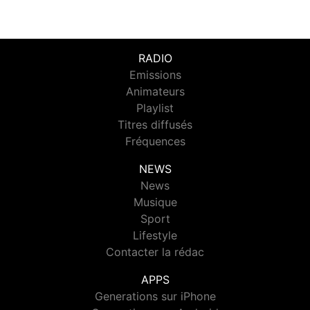
RADIO
Emissions
Animateurs
Playlist
Titres diffusés
Fréquences
NEWS
News
Musique
Sport
Lifestyle
Contacter la rédac
APPS
Generations sur iPhone