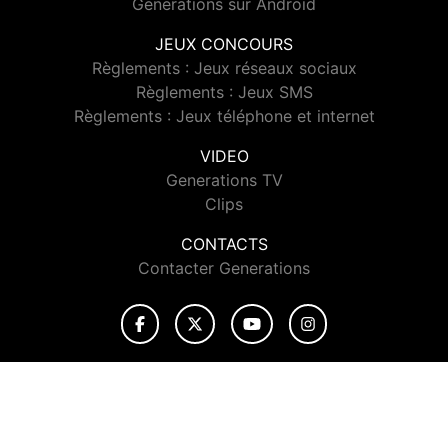
Generations sur Android
JEUX CONCOURS
Règlements : Jeux réseaux sociaux
Règlements : Jeux SMS
Règlements : Jeux téléphone et internet
VIDEO
Generations TV
Clips
CONTACTS
Contacter Generations
© 2026 Generations Tous droits réservés.
Signaler un contenu
-
Mentions légales
-
Politique de cookies
-