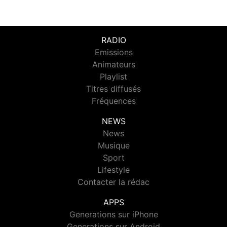
RADIO
Emissions
Animateurs
Playlist
Titres diffusés
Fréquences
NEWS
News
Musique
Sport
Lifestyle
Contacter la rédac
APPS
Generations sur iPhone
Generations sur Android