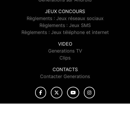
JEUX CONCOURS
Règlements : Jeux réseaux sociaux
Règlements : Jeux SMS
Règlements : Jeux téléphone et internet
VIDEO
Generations TV
Clips
CONTACTS
Contacter Generations
© 2026 Generations Tous droits réservés.
Signaler un contenu
-
Mentions légales
-
Politique de cookies
-