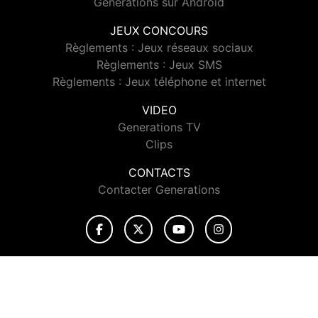
Generations sur Android
JEUX CONCOURS
Règlements : Jeux réseaux sociaux
Règlements : Jeux SMS
Règlements : Jeux téléphone et internet
VIDEO
Generations TV
Clips
CONTACTS
Contacter Generations
© 2026 Generations Tous droits réservés.
Signaler un contenu
-
Mentions légales
-
Politique de cookies
-