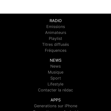
RADIO
Emissions
Animateurs
Playlist
Titres diffusés
Fréquences
NEWS
News
Musique
Sport
Lifestyle
Contacter la rédac
APPS
Generations sur iPhone