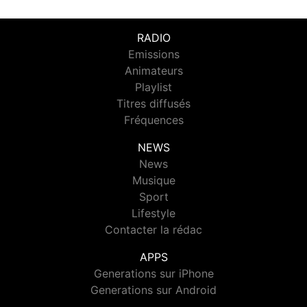
RADIO
Emissions
Animateurs
Playlist
Titres diffusés
Fréquences
NEWS
News
Musique
Sport
Lifestyle
Contacter la rédac
APPS
Generations sur iPhone
Generations sur Android