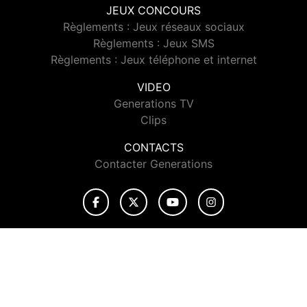
JEUX CONCOURS
Règlements : Jeux réseaux sociaux
Règlements : Jeux SMS
Règlements : Jeux téléphone et internet
VIDEO
Generations TV
Clips
CONTACTS
Contacter Generations
© 2026 Generations Tous droits réservés.
Signaler un contenu
-
Mentions légales
-
Politique de cookies
-
Contact