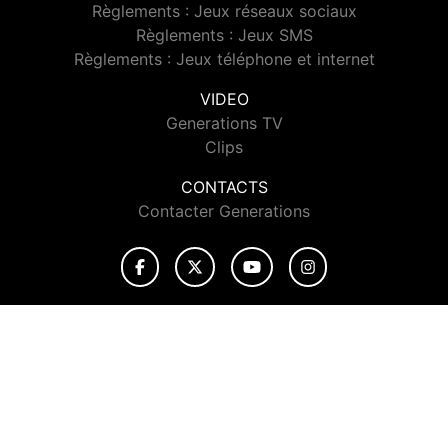
Règlements : Jeux réseaux sociaux
Règlements : Jeux SMS
Règlements : Jeux téléphone et internet
VIDEO
Generations TV
Clips
CONTACTS
Contacter Generations
© 2026 Generations Tous droits réservés.
Signaler un contenu
-
Mentions légales
-
Politique de cookies
-
Contact