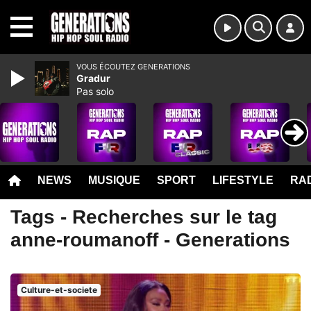
MENU
VOUS ÉCOUTEZ GENERATIONS
Gradur
Pas solo
NEWS
MUSIQUE
SPORT
LIFESTYLE
RAD
Tags - Recherches sur le tag
anne-roumanoff - Generations
Culture-et-societe