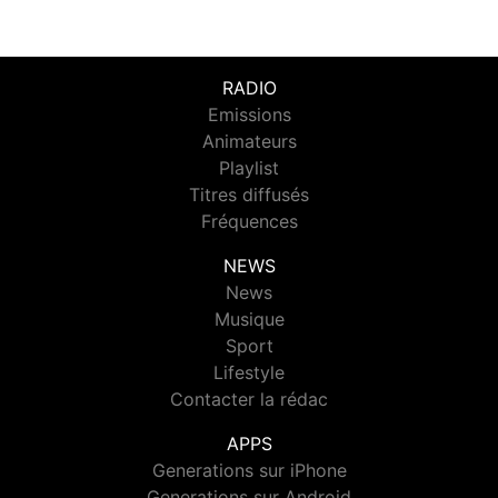
RADIO
Emissions
Animateurs
Playlist
Titres diffusés
Fréquences
NEWS
News
Musique
Sport
Lifestyle
Contacter la rédac
APPS
Generations sur iPhone
Generations sur Android