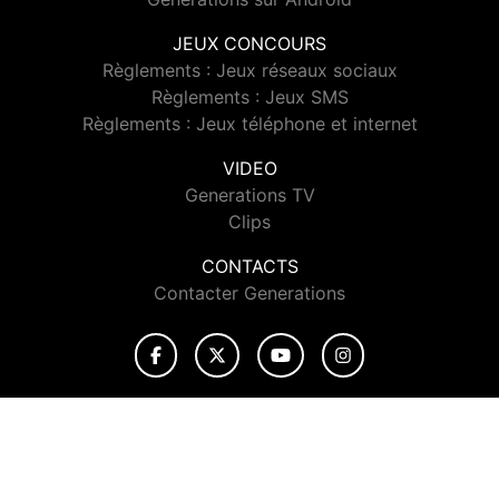
JEUX CONCOURS
Règlements : Jeux réseaux sociaux
Règlements : Jeux SMS
Règlements : Jeux téléphone et internet
VIDEO
Generations TV
Clips
CONTACTS
Contacter Generations
© 2026 Generations Tous droits réservés.
Signaler un contenu
-
Mentions légales
-
Politique de cookies
-