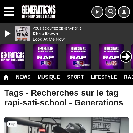
MENU
VOUS ÉCOUTEZ GENERATIONS
Chris Brown
Look At Me Now
NEWS
MUSIQUE
SPORT
LIFESTYLE
RAD
Tags - Recherches sur le tag
rapi-sati-school - Generations
Clip