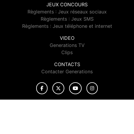
JEUX CONCOURS
Règlements : Jeux réseaux sociaux
Règlements : Jeux SMS
Règlements : Jeux téléphone et internet
VIDEO
Generations TV
Clips
CONTACTS
Contacter Generations
© 2026 Generations Tous droits réservés.
Signaler un contenu
-
Mentions légales
-
Politique de cookies
-
Contact