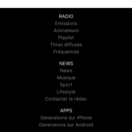
RADIO
Emissions
Animateurs
Playlist
Titres diffusés
Fréquences
NEWS
News
Musique
Sport
Lifestyle
Contacter la rédac
APPS
Generations sur iPhone
Generations sur Android