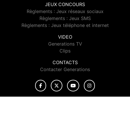
JEUX CONCOURS
Règlements : Jeux réseaux sociaux
Règlements : Jeux SMS
Règlements : Jeux téléphone et internet
VIDEO
Generations TV
Clips
CONTACTS
Contacter Generations
© 2026 Generations Tous droits réservés.
Signaler un contenu
-
Mentions légales
-
Politique de cookies
-
Contact