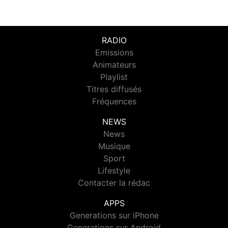
RADIO
Emissions
Animateurs
Playlist
Titres diffusés
Fréquences
NEWS
News
Musique
Sport
Lifestyle
Contacter la rédac
APPS
Generations sur iPhone
Generations sur Android