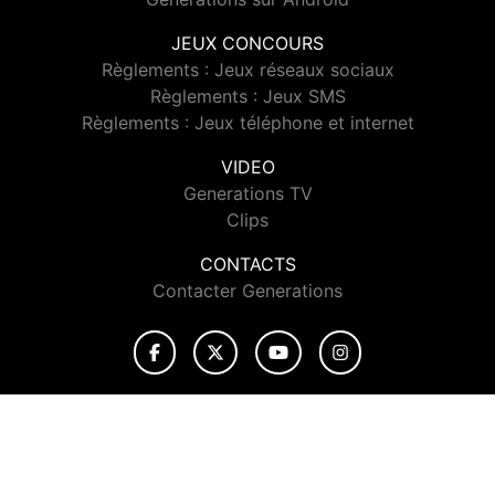
JEUX CONCOURS
Règlements : Jeux réseaux sociaux
Règlements : Jeux SMS
Règlements : Jeux téléphone et internet
VIDEO
Generations TV
Clips
CONTACTS
Contacter Generations
© 2026 Generations Tous droits réservés.
Signaler un contenu
-
Mentions légales
-
Politique de cookies
-