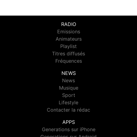
RADIO
Emissions
Animateurs
Playlist
Titres diffusés
Fréquences
NEWS
News
Musique
Sport
Lifestyle
Contacter la rédac
APPS
Generations sur iPhone
Generations sur Android