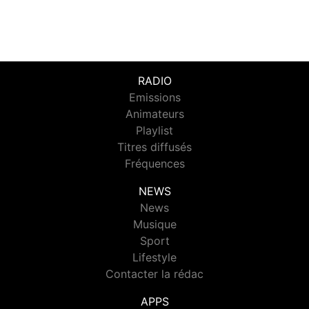
RADIO
Emissions
Animateurs
Playlist
Titres diffusés
Fréquences
NEWS
News
Musique
Sport
Lifestyle
Contacter la rédac
APPS