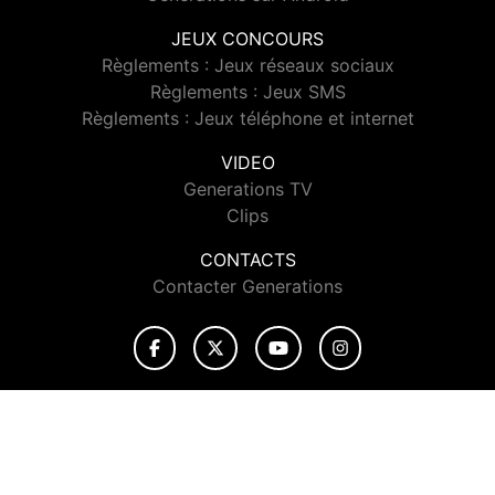
JEUX CONCOURS
Règlements : Jeux réseaux sociaux
Règlements : Jeux SMS
Règlements : Jeux téléphone et internet
VIDEO
Generations TV
Clips
CONTACTS
Contacter Generations
© 2026 Generations Tous droits réservés.
Signaler un contenu
-
Mentions légales
-
Politique de cookies
-
Contact