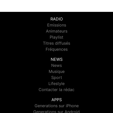
RADIO
Emissions
Animateurs
Playlist
Titres diffusés
Fréquences
NEWS
News
Musique
Sport
Lifestyle
Contacter la rédac
APPS
Generations sur iPhone
Generations sur Android