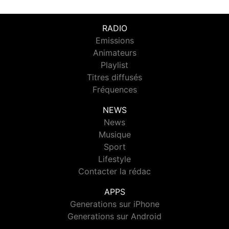
RADIO
Emissions
Animateurs
Playlist
Titres diffusés
Fréquences
NEWS
News
Musique
Sport
Lifestyle
Contacter la rédac
APPS
Generations sur iPhone
Generations sur Android