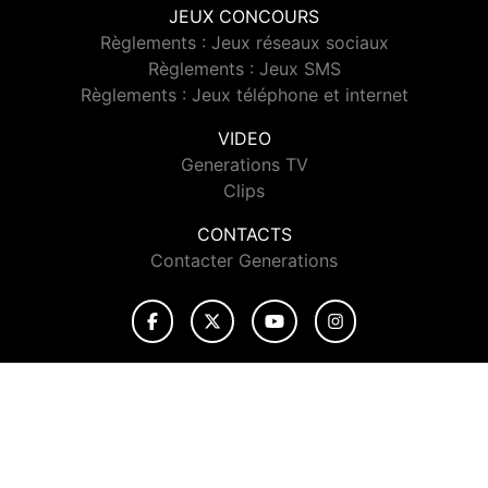
JEUX CONCOURS
Règlements : Jeux réseaux sociaux
Règlements : Jeux SMS
Règlements : Jeux téléphone et internet
VIDEO
Generations TV
Clips
CONTACTS
Contacter Generations
© 2026 Generations Tous droits réservés.
Signaler un contenu
-
Mentions légales
-
Politique de cookies
-
Contact