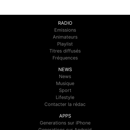
RADIO
Emissions
Animateurs
Playlist
Titres diffusés
Fréquences
NEWS
News
Musique
Sport
Lifestyle
Contacter la rédac
APPS
Generations sur iPhone
Generations sur Android