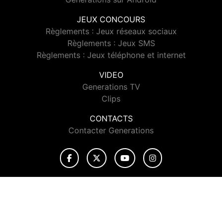
JEUX CONCOURS
Règlements : Jeux réseaux sociaux
Règlements : Jeux SMS
Règlements : Jeux téléphone et internet
VIDEO
Generations TV
Clips
CONTACTS
Contacter Generations
© 2026 Generations Tous droits réservés.
Signaler un contenu
-
Mentions légales
-
Politique de cookies
-