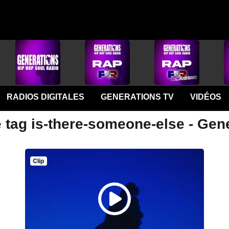
RADIOS DIGITALES
GENERATIONS TV
VIDÉOS
 tag is-there-someone-else - Gen
Clip