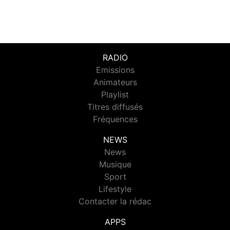
RADIO
Emissions
Animateurs
Playlist
Titres diffusés
Fréquences
NEWS
News
Musique
Sport
Lifestyle
Contacter la rédac
APPS