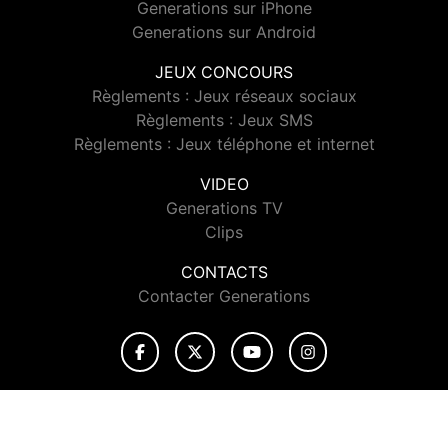
Generations sur iPhone
Generations sur Android
JEUX CONCOURS
Règlements : Jeux réseaux sociaux
Règlements : Jeux SMS
Règlements : Jeux téléphone et internet
VIDEO
Generations TV
Clips
CONTACTS
Contacter Generations
© 2026 Generations Tous droits réservés.