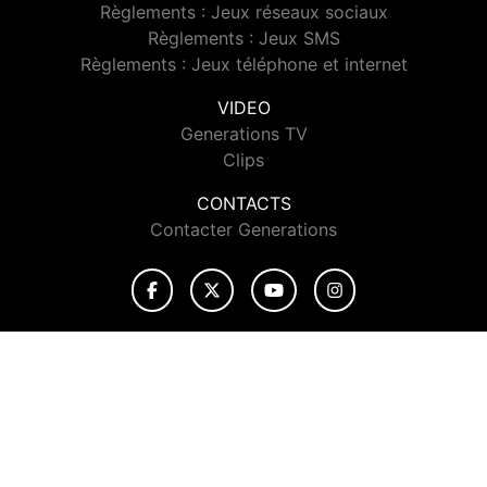
Règlements : Jeux réseaux sociaux
Règlements : Jeux SMS
Règlements : Jeux téléphone et internet
VIDEO
Generations TV
Clips
CONTACTS
Contacter Generations
© 2026 Generations Tous droits réservés.
Signaler un contenu
-
Mentions légales
-
Politique de cookies
-
Contact