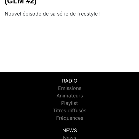
(GLM #2)"
Nouvel épisode de sa série de freestyle !
RADIO
Emissions
Animateurs
Playlist
Titres diffusés
Fréquences
NEWS
News