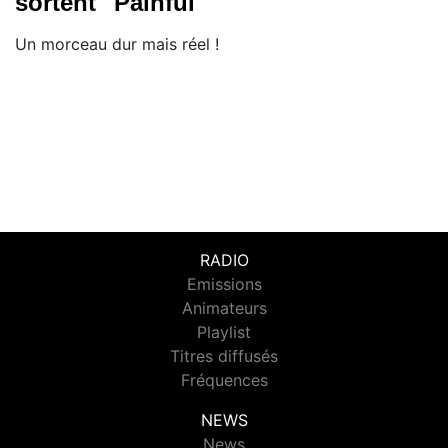
sortent "Painful"
Un morceau dur mais réel !
RADIO
Emissions
Animateurs
Playlist
Titres diffusés
Fréquences
NEWS
News