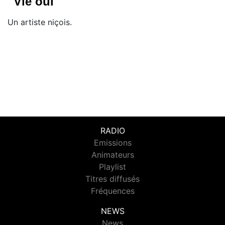
''Vie oui''
Un artiste niçois.
RADIO
Emissions
Animateurs
Playlist
Titres diffusés
Fréquences
NEWS
News