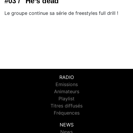
#03 / "He’s dead"
Le groupe continue sa série de freestyles full drill !
RADIO
Emissions
Animateurs
Playlist
Titres diffusés
Fréquences
NEWS
News