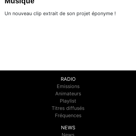
Musique"
Un nouveau clip extrait de son projet éponyme !
RADIO
Emissions
Animateurs
Playlist
Titres diffusés
Fréquences
NEWS
News