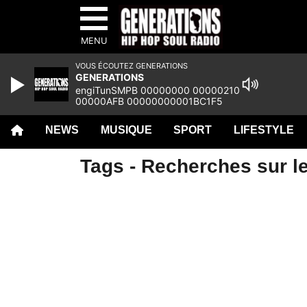
MENU
VOUS ÉCOUTEZ GENERATIONS
GENERATIONS
engiTunSMPB 00000000 00000210
00000AFB 00000000001BC1F5
00000000 000C8C3F 00000000
00000000 00000000 00000000
NEWS
MUSIQUE
SPORT
LIFESTYLE
00000000 00000000
Tags - Recherches sur l