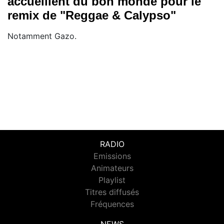
accueillent du bon monde pour le
remix de "Reggae & Calypso"
Notamment Gazo.
RADIO
Emissions
Animateurs
Playlist
Titres diffusés
Fréquences