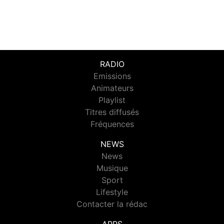
RADIO
Emissions
Animateurs
Playlist
Titres diffusés
Fréquences
NEWS
News
Musique
Sport
Lifestyle
Contacter la rédac