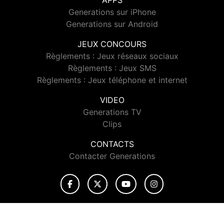
APPS
Generations sur iPhone
Generations sur Android
JEUX CONCOURS
Règlements : Jeux réseaux sociaux
Règlements : Jeux SMS
Règlements : Jeux téléphone et internet
VIDEO
Generations TV
Clips
CONTACTS
Contacter Generations