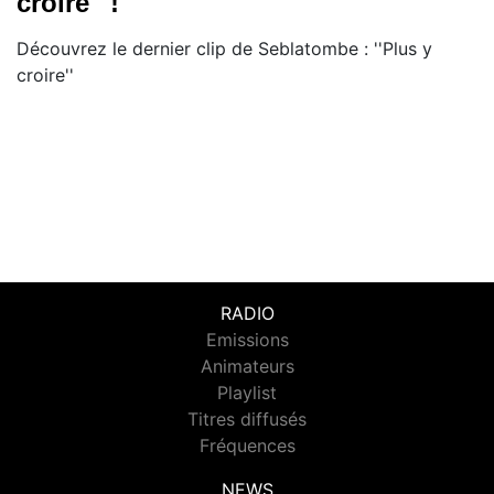
croire'' !
Découvrez le dernier clip de Seblatombe : ''Plus y
croire''
RADIO
Emissions
Animateurs
Playlist
Titres diffusés
Fréquences
NEWS