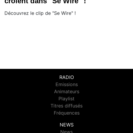
croient dans "Se Wire" !
Découvrez le clip de "Se Wire" !
RADIO
Emissions
Animateurs
Playlist
Titres diffusés
Fréquences
NEWS
News