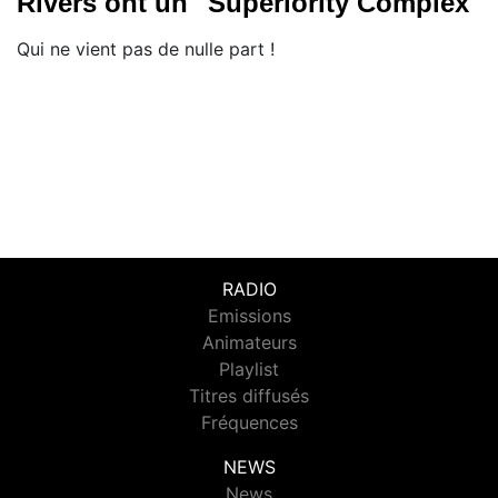
Rivers ont un "Superiority Complex"
Qui ne vient pas de nulle part !
RADIO
Emissions
Animateurs
Playlist
Titres diffusés
Fréquences
NEWS
News