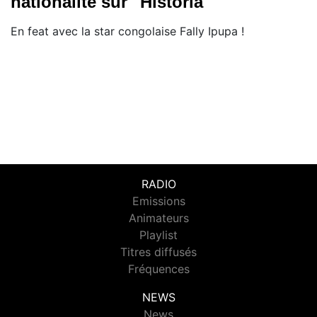
nationalité sur "Historia"
En feat avec la star congolaise Fally Ipupa !
RADIO
Emissions
Animateurs
Playlist
Titres diffusés
Fréquences
NEWS
News