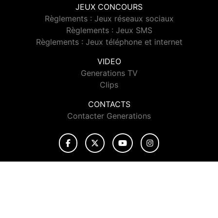
JEUX CONCOURS
Règlements : Jeux réseaux sociaux
Règlements : Jeux SMS
Règlements : Jeux téléphone et internet
VIDEO
Generations TV
Clips
CONTACTS
Contacter Generations
© 2026 Generations Tous droits réservés.
Signaler un contenu
-
Mentions légales
-
Politique de cookies
-
Contact