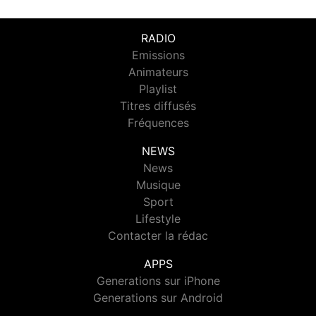
RADIO
Emissions
Animateurs
Playlist
Titres diffusés
Fréquences
NEWS
News
Musique
Sport
Lifestyle
Contacter la rédac
APPS
Generations sur iPhone
Generations sur Android