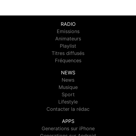
RADIO
Emissions
Animateurs
Playlist
Titres diffusés
Fréquences
NEWS
News
Musique
Sport
Lifestyle
Contacter la rédac
APPS
Generations sur iPhone
Generations sur Android