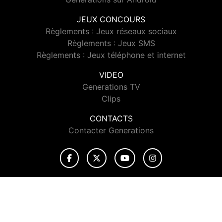
JEUX CONCOURS
Règlements : Jeux réseaux sociaux
Règlements : Jeux SMS
Règlements : Jeux téléphone et internet
VIDEO
Generations TV
Clips
CONTACTS
Contacter Generations
© 2026 Generations Tous droits réservés.
Signaler un contenu
-
Mentions légales
-
Politique de cookies
-