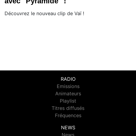
avec "Pyramide" !
Découvrez le nouveau clip de Vaï !
RADIO
Emissions
Animateurs
Playlist
Titres diffusés
Fréquences
NEWS
News