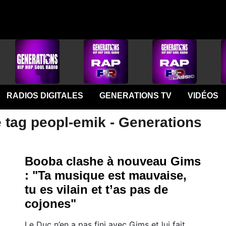
RADIOS DIGITALES
GENERATIONS TV
VIDÉOS
e tag peopl-emik - Generations
Booba clashe à nouveau Gims
: "Ta musique est mauvaise,
tu es vilain et t’as pas de
cojones"
Le Duc n’en a pas fini avec Gims et lui fait