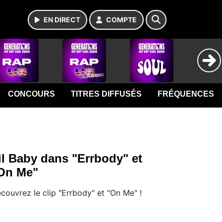
EN DIRECT
COMPTE
CONCOURS
TITRES DIFFUSÉS
FRÉQUENCES
il Baby dans "Errbody" et
On Me"
couvrez le clip "Errbody" et "On Me" !