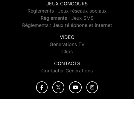
JEUX CONCOURS
Règlements : Jeux réseaux sociaux
Règlements : Jeux SMS
Règlements : Jeux téléphone et internet
VIDEO
Generations TV
Clips
CONTACTS
Contacter Generations
© 2026 Generations Tous droits réservés.
Signaler un contenu
-
Mentions légales
-
Politique de cookies
-
Contact