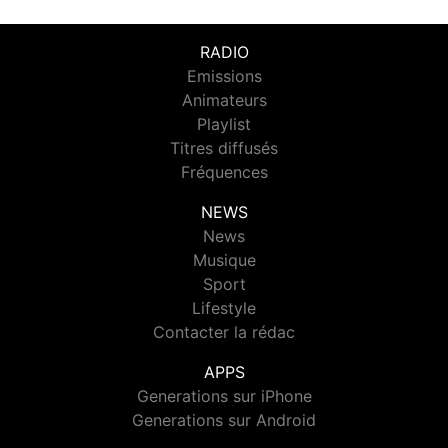
RADIO
Emissions
Animateurs
Playlist
Titres diffusés
Fréquences
NEWS
News
Musique
Sport
Lifestyle
Contacter la rédac
APPS
Generations sur iPhone
Generations sur Android