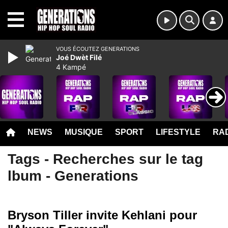
MENU
VOUS ÉCOUTEZ GENERATIONS
Joé Dwèt Filé
4 Kampé
NEWS
MUSIQUE
SPORT
LIFESTYLE
RAD
Tags - Recherches sur le tag
lbum - Generations
Bryson Tiller invite Kehlani pour