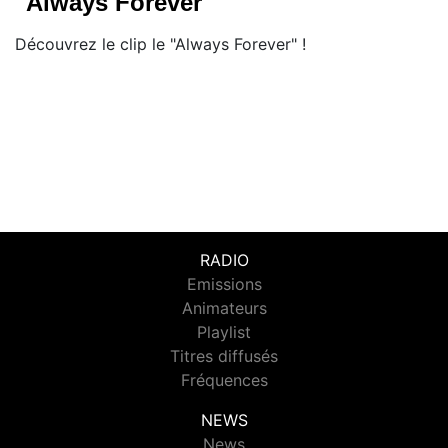
"Always Forever"
Découvrez le clip le "Always Forever" !
RADIO
Emissions
Animateurs
Playlist
Titres diffusés
Fréquences
NEWS
News