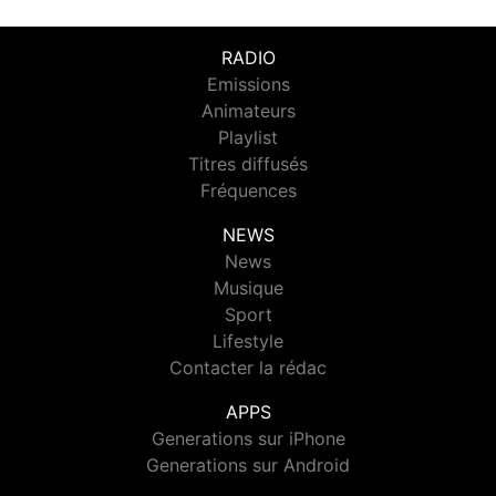
RADIO
Emissions
Animateurs
Playlist
Titres diffusés
Fréquences
NEWS
News
Musique
Sport
Lifestyle
Contacter la rédac
APPS
Generations sur iPhone
Generations sur Android