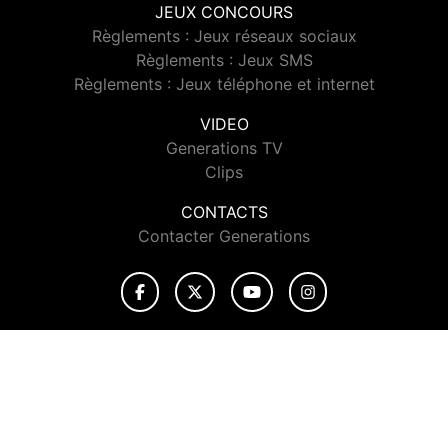
JEUX CONCOURS
Règlements : Jeux réseaux sociaux
Règlements : Jeux SMS
Règlements : Jeux téléphone et internet
VIDEO
Generations TV
Clips
CONTACTS
Contacter Generations
© 2026 Generations Tous droits réservés.
Signaler un contenu
-
Mentions légales
-
Politique de cookies
-
Contact