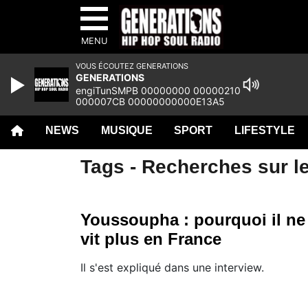
MENU
VOUS ÉCOUTEZ GENERATIONS
GENERATIONS
engiTunSMPB 00000000 00000210
000007CB 00000000000E13A5
00000000 00065673 00000000
00000000 00000000 00000000
NEWS
MUSIQUE
SPORT
LIFESTYLE
00000000 00000000
Tags - Recherches sur l
Youssoupha : pourquoi il ne
vit plus en France
Il s'est expliqué dans une interview.