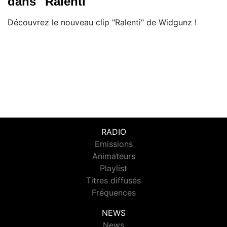
dans "Ralenti"
Découvrez le nouveau clip "Ralenti" de Widgunz !
RADIO
Emissions
Animateurs
Playlist
Titres diffusés
Fréquences
NEWS
News