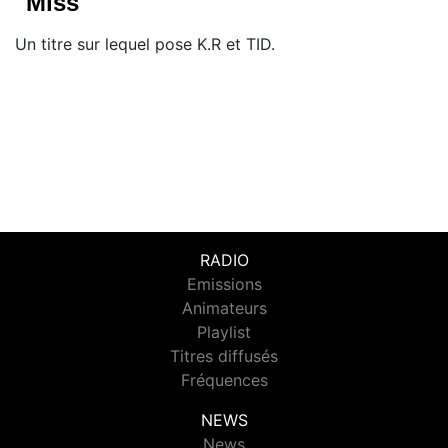
"Miss"
Un titre sur lequel pose K.R et TID.
RADIO
Emissions
Animateurs
Playlist
Titres diffusés
Fréquences
NEWS
News