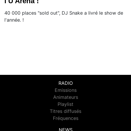
l'U Arena !
40 000 places "sold out", DJ Snake a livré le show de
l'année. !
RADIO
Emissions
Animateurs
Playlist
Titres diffusés
Fréquences
NEWS