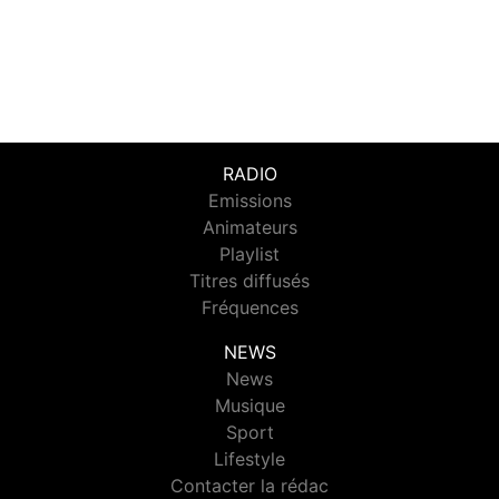
RADIO
Emissions
Animateurs
Playlist
Titres diffusés
Fréquences
NEWS
News
Musique
Sport
Lifestyle
Contacter la rédac