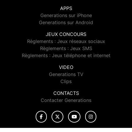
APPS
Generations sur iPhone
Generations sur Android
JEUX CONCOURS
Règlements : Jeux réseaux sociaux
Règlements : Jeux SMS
Règlements : Jeux téléphone et internet
VIDEO
Generations TV
Clips
CONTACTS
Contacter Generations