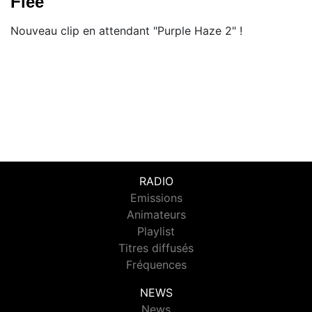
Flee"
Nouveau clip en attendant "Purple Haze 2" !
RADIO
Emissions
Animateurs
Playlist
Titres diffusés
Fréquences
NEWS
News