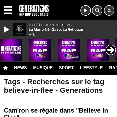
MENU
VOUS ÉCOUTEZ GENERATIONS
La Mano 1.9, Gazo, La Rvfleuze
ATL
NEWS
MUSIQUE
SPORT
LIFESTYLE
RAD
Tags - Recherches sur le tag
believe-in-flee - Generations
Cam'ron se régale dans "Believe in