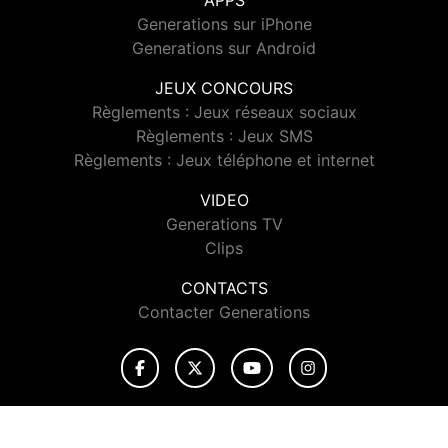
APPS
Generations sur iPhone
Generations sur Android
JEUX CONCOURS
Règlements : Jeux réseaux sociaux
Règlements : Jeux SMS
Règlements : Jeux téléphone et internet
VIDEO
Generations TV
Clips
CONTACTS
Contacter Generations