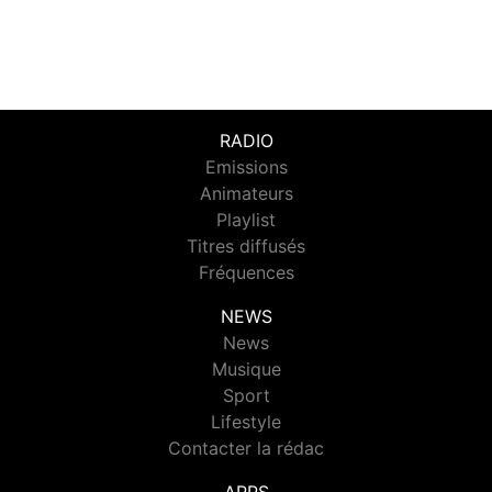
RADIO
Emissions
Animateurs
Playlist
Titres diffusés
Fréquences
NEWS
News
Musique
Sport
Lifestyle
Contacter la rédac