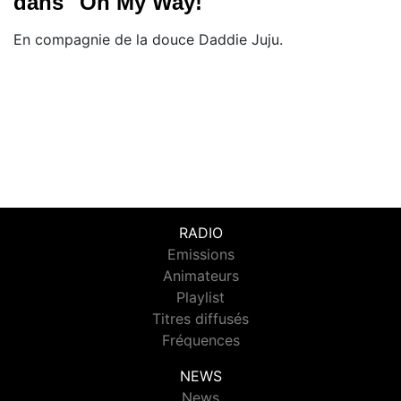
dans "On My Way!"
En compagnie de la douce Daddie Juju.
RADIO
Emissions
Animateurs
Playlist
Titres diffusés
Fréquences
NEWS
News