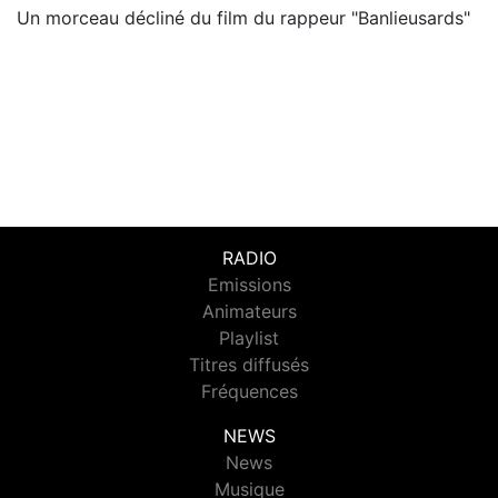
Un morceau décliné du film du rappeur "Banlieusards"
RADIO
Emissions
Animateurs
Playlist
Titres diffusés
Fréquences
NEWS
News
Musique