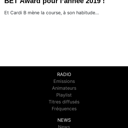
BET Award pour l’année 2019 !
Et Cardi B mène la course, à son habitude…
RADIO
Emissions
Animateurs
Playlist
Titres diffusés
Fréquences
NEWS
News