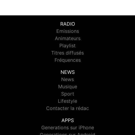
RADIO
Emissions
Animateurs
Playlist
Titres diffusés
Fréquences
NEWS
News
Musique
Sport
Lifestyle
Contacter la rédac
APPS
Generations sur iPhone
Generations sur Android