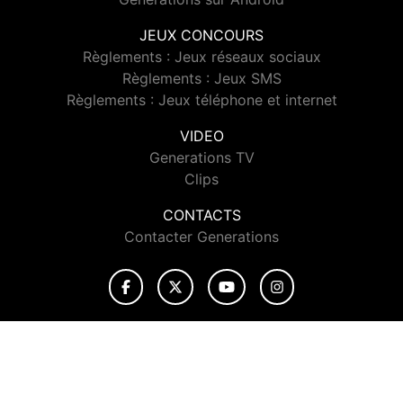
JEUX CONCOURS
Règlements : Jeux réseaux sociaux
Règlements : Jeux SMS
Règlements : Jeux téléphone et internet
VIDEO
Generations TV
Clips
CONTACTS
Contacter Generations
© 2026 Generations Tous droits réservés.
Signaler un contenu
-
Mentions légales
-
Politique de cookies
-